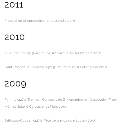
2011
Préparation et enregistrement du 2nd album
2010
Villeurbanne (69) @ AxionLive #2 Salle le Toï Toï
27 Mars 2010
Saint-Bonnet-le-Courreau (42) @ Bar le Couleur Café
15 Mai 2010
2009
Firminy (42) @ Tremplin Concours de Zik organisé par l’association Free-
Mômes Salle le Corbusier
21 Mars 2009
Sail-sous-Couzan (42) @ Fête de la musique
21 Juin 2009