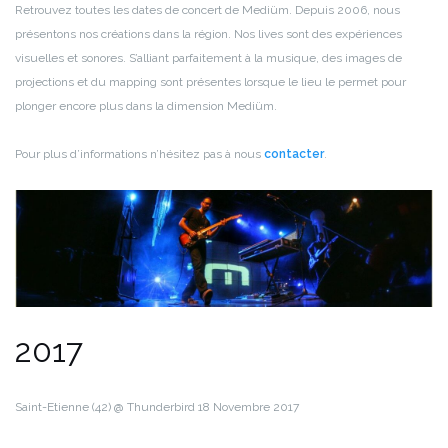
Retrouvez toutes les dates de concert de Mediüm.
Depuis 2006, nous
présentons nos créations dans la région.
Nos lives sont des expériences
visuelles et sonores.
S’alliant parfaitement à la musique, des images de
projections et du mapping sont présentes lorsque le lieu le permet pour
plonger encore plus dans la dimension Mediüm.
Pour plus d’informations n’hésitez pas à nous
contacter
.
2017
Saint-Etienne (42) @ Thunderbird
18 Novembre 2017